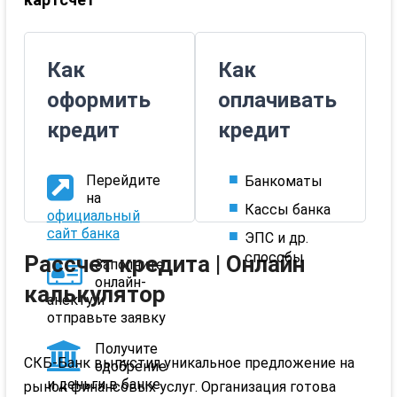
Как
Как
оформить
оплачивать
кредит
кредит
Перейдите
Банкоматы
на
Кассы банка
официальный
сайт банка
ЭПС и др.
способы
Рассчет кредита | Онлайн
Заполните
онлайн-
калькулятор
анекту и
отправьте заявку
Получите
СКБ-Банк выпустил уникальное предложение на
одобрение
и деньги в банке
рынок финансовых услуг. Организация готова