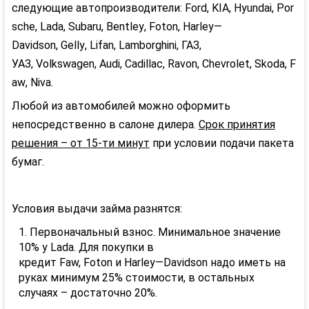
следующие
автопроизводители:
Ford
,
KIA
,
Hyundai
,
Por
sche
,
Lada
,
Subaru
,
Bentley
,
Foton
,
Harley
—
Davidson
,
Gelly
,
Lifan
,
Lamborghini
, ГАЗ,
УАЗ,
Volkswagen
,
Audi
,
Cadillac
,
Ravon
,
Chevrolet
,
Skoda
,
F
aw
,
Niva
.
Любой из автомобилей можно оформить
непосредственно в салоне дилера.
Срок принятия
решения – от 15-ти минут
при условии подачи пакета
бумаг.
Условия выдачи займа разнятся:
Первоначальный взнос. Минимальное значение
10% у
Lada
. Для покупки в
кредит
Faw
,
Foton
и
Harley
—
Davidson
надо иметь на
руках минимум 25% стоимости, в остальных
случаях – достаточно 20%.