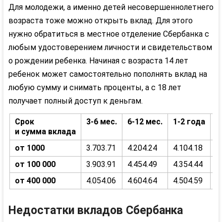
Для молодежи, а именно детей несовершеннолетнего
возраста тоже можно открыть вклад. Для этого
нужно обратиться в местное отделение Сбербанка с
любым удостоверением личности и свидетельством
о рождении ребенка. Начиная с возраста 14 лет
ребенок может самостоятельно пополнять вклад на
любую сумму и снимать проценты, а с 18 лет
получает полный доступ к деньгам.
Срок
3-6 мес.
6-12 мес.
1-2 года
2
и сумма вклада
от 1000
3.70
3.71
4.20
4.24
4.10
4.18
3
от 100 000
3.90
3.91
4.45
4.49
4.35
4.44
4
от 400 000
4.05
4.06
4.60
4.64
4.50
4.59
4
Недостатки вкладов Сбербанка