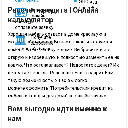
сайт банка
ЭПС и др.
способы
Рассчет кредита | Онлайн
Заполните
онлайн-
калькулятор
анекту и
отправьте заявку
Хорошая мебель создаст в доме красивую и
Получите
уютную обстановку. Бывает такое, что хочется
одобрение
и деньги в банке
поменять обстановку в доме. Выбросить всю
старую и надоевшую, и полностью заменить ее на
новую. Что останавливает? Недостаток денег? Их
не хватает всегда. Ренессанс Банк подарит Вам
такую возможность. У нас вы легко
можете оформить “Потребительский кредит на
мебель и товары для дома” по онлайн-заявке.
Вам выгодно идти именно к
нам