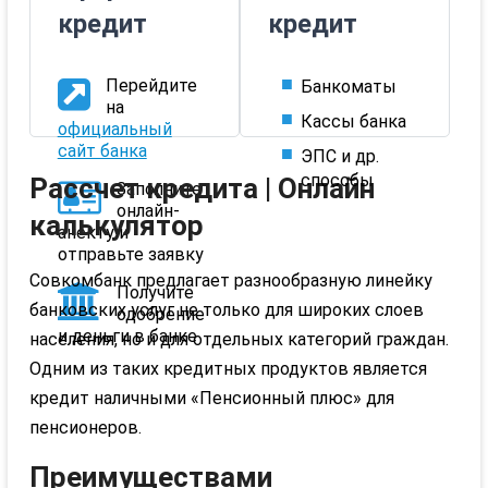
кредит
кредит
Перейдите
Банкоматы
на
Кассы банка
официальный
сайт банка
ЭПС и др.
способы
Рассчет кредита | Онлайн
Заполните
онлайн-
калькулятор
анекту и
отправьте заявку
Совкомбанк
предлагает разнообразную линейку
Получите
банковских услуг не только для широких слоев
одобрение
и деньги в банке
населения, но и для отдельных категорий граждан.
Одним из таких кредитных продуктов является
кредит наличными «Пенсионный плюс» для
пенсионеров.
Преимуществами