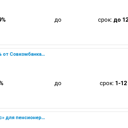
9%
до
срок:
до 12
банка — онлайн заявка
%
до
срок:
1-12
овкомбанка — онлайн заявка