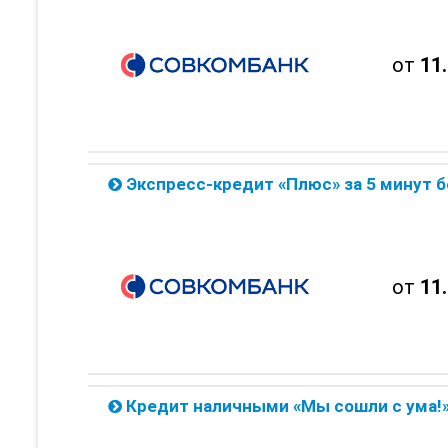
от
11
Экспресс-кредит «Плюс» за 5 минут без справки о доходе от 
от
11
Кредит наличными «Мы сошли с ума!» по ставке 8.9% от Со