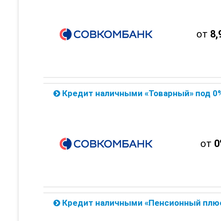
от
8,
Кредит наличными «Товарный» под 0% от Совком
от
0
Кредит наличными «Пенсионный плюс» для пенсионеров от С