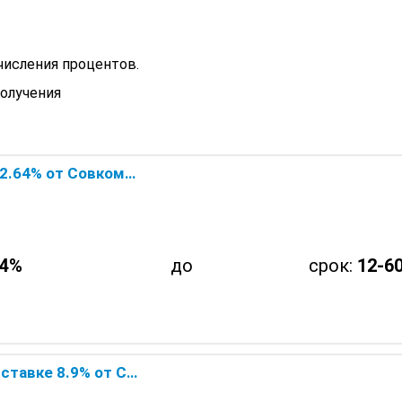
числения процентов.
получения
омбанка — онлайн заявка
64%
до
срок:
12-60
комбанка — онлайн заявка